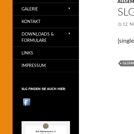
ALLGEM
GALERIE
SL
KONTAKT
12. 
DOWNLOADS &
[sing
FORMULARE
LINKS
GLÜHW
IMPRESSUM
SLG FINDEN SIE AUCH HIER: