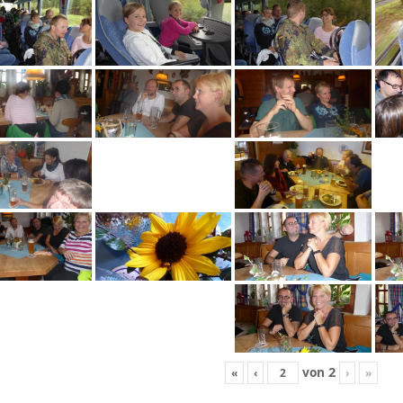
2
von
«
‹
›
»